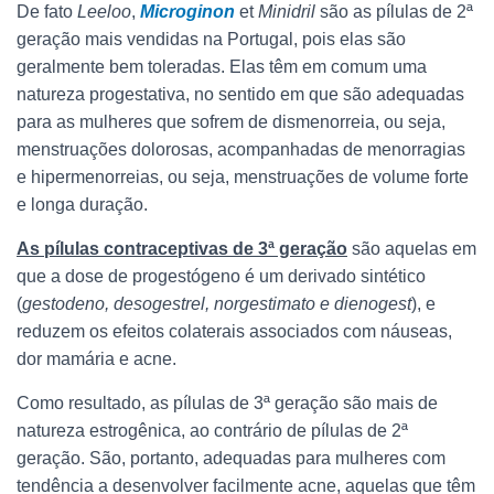
De fato
Leeloo
,
Microginon
et
Minidril
são as pílulas de 2ª
geração mais vendidas na Portugal, pois elas são
geralmente bem toleradas. Elas têm em comum uma
natureza progestativa, no sentido em que são adequadas
para as mulheres que sofrem de dismenorreia, ou seja,
menstruações dolorosas, acompanhadas de menorragias
e hipermenorreias, ou seja, menstruações de volume forte
e longa duração.
As pílulas contraceptivas de 3ª geração
são aquelas em
que a dose de progestógeno é um derivado sintético
(
gestodeno, desogestrel, norgestimato e dienogest
), e
reduzem os efeitos colaterais associados com náuseas,
dor mamária e acne.
Como resultado, as pílulas de 3ª geração são mais de
natureza estrogênica, ao contrário de pílulas de 2ª
geração. São, portanto, adequadas para mulheres com
tendência a desenvolver facilmente acne, aquelas que têm