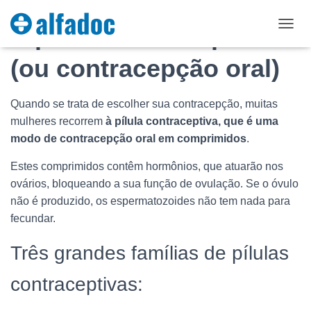
A pílula contraceptiva
D
É
(ou contracepção oral)
P
L
I
E
Quando se trata de escolher sua contracepção, muitas
R
mulheres recorrem
à pílula contraceptiva, que é uma
L
modo de contracepção oral em comprimidos
.
A
N
Estes comprimidos contêm hormônios, que atuarão nos
A
V
ovários, bloqueando a sua função de ovulação. Se o óvulo
I
não é produzido, os espermatozoides não tem nada para
G
fecundar.
A
T
I
Três grandes famílias de pílulas
O
N
contraceptivas: