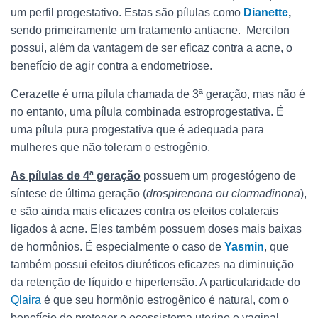
um perfil progestativo. Estas são pílulas como
Dianette
,
sendo primeiramente um tratamento antiacne. Mercilon
possui, além da vantagem de ser eficaz contra a acne, o
benefício de agir contra a endometriose.
Cerazette é uma pílula chamada de 3ª geração, mas não é
no entanto, uma pílula combinada estroprogestativa. É
uma pílula pura progestativa que é adequada para
mulheres que não toleram o estrogênio.
As pílulas de 4ª geração
possuem um progestógeno de
síntese de última geração (
drospirenona ou clormadinona
),
e são ainda mais eficazes contra os efeitos colaterais
ligados à acne. Eles também possuem doses mais baixas
de hormônios. É especialmente o caso de
Yasmin
, que
também possui efeitos diuréticos eficazes na diminuição
da retenção de líquido e hipertensão. A particularidade do
Qlaira
é que seu hormônio estrogênico é natural, com o
benefício de proteger o ecossistema uterino e vaginal,