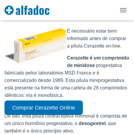
Cerazette
D
É
P
É necessário estar bem
L
I
informado antes de comprar
E
a pílula Cerazette on-line.
R
L
Cerazette é um comprimido
A
de minidose
progestativa
N
A
fabricado pelos laboratórios MSD France e é
V
comercializado desde 1989. Esta pílula miniprogestativa
I
está presente na forma de uma cartela de 28 comprimidos
G
A
idênticos: ela é monofásica.
T
I
Comprar Cerazette Online
O
De fato, esta pílula contraceptiva hormonal é composta de
N
um único hormônio progestativo, o
desogestrel
, que
também é o único princípio ativo.